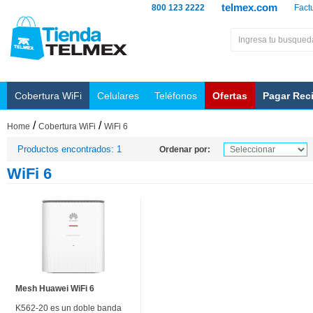
telmex.com
800 123 2222
Fact
Cobertura WiFi
Celulares
Teléfonos
Ofertas
Pagar Rec
/
/
Home
Cobertura WiFi
WiFi 6
Productos encontrados: 1
Ordenar por:
WiFi 6
Mesh Huawei WiFi 6
K562-20 es un doble banda