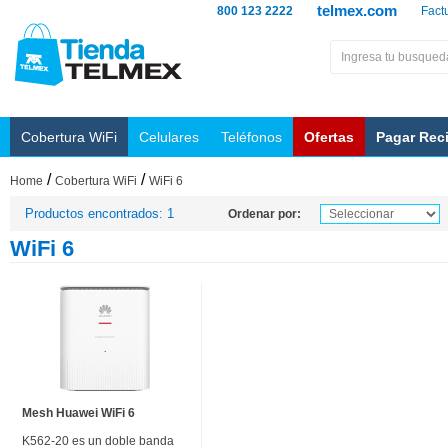
telmex.com
800 123 2222
Fact
Cobertura WiFi
Celulares
Teléfonos
Ofertas
Pagar Rec
/
/
Home
Cobertura WiFi
WiFi 6
Productos encontrados: 1
Ordenar por:
WiFi 6
Mesh Huawei WiFi 6
K562-20 es un doble banda