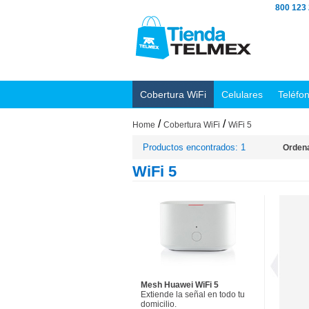
800 123
Cobertura WiFi
Celulares
Teléfo
/
/
Home
Cobertura WiFi
WiFi 5
Productos encontrados: 1
Ordena
WiFi 5
Mesh Huawei WiFi 5
Extiende la señal en todo tu
domicilio.