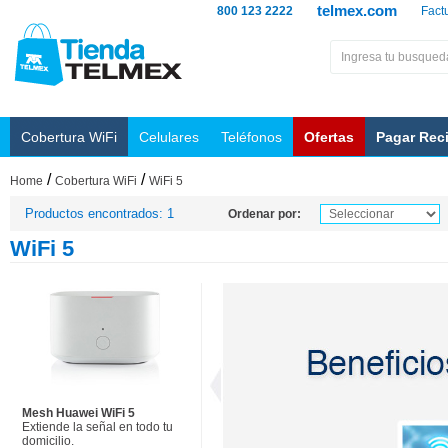
telmex.com
800 123 2222
Fact
Cobertura WiFi
Celulares
Teléfonos
Ofertas
Pagar Rec
/
/
Home
Cobertura WiFi
WiFi 5
Productos encontrados: 1
Ordenar por:
WiFi 5
Mesh Huawei WiFi 5
Extiende la señal en todo tu
domicilio.