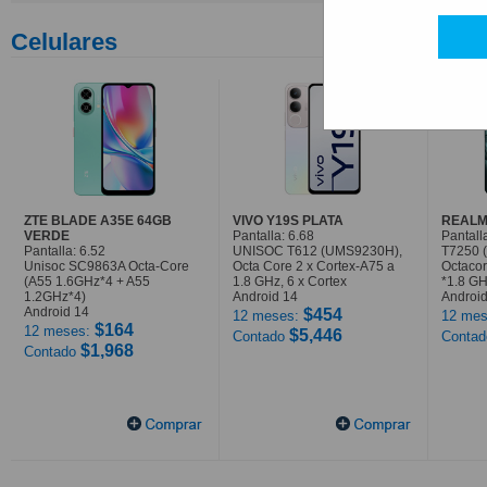
Celulares
ZTE BLADE A35E 64GB
VIVO Y19S PLATA
REALM
VERDE
Pantalla: 6.68
Pantall
Pantalla: 6.52
UNISOC T612 (UMS9230H),
T7250 
Unisoc SC9863A Octa-Core
Octa Core 2 x Cortex-A75 a
Octaco
(A55 1.6GHz*4 + A55
1.8 GHz, 6 x Cortex
*1.8 G
1.2GHz*4)
Android 14
Android
Android 14
$454
12 meses:
12 mes
$164
12 meses:
$5,446
Contado
Conta
$1,968
Contado