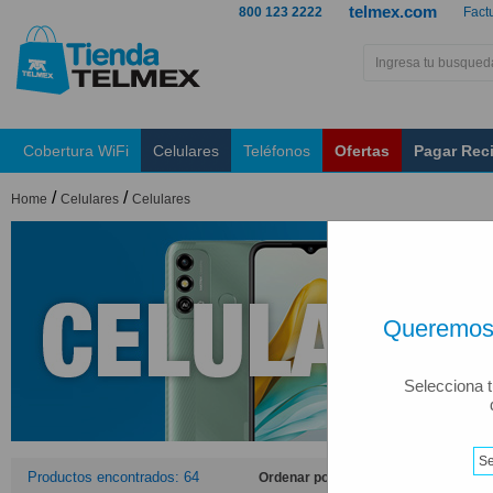
telmex.com
800 123 2222
Fact
Cobertura WiFi
Celulares
Teléfonos
Ofertas
Pagar Rec
/
/
Home
Celulares
Celulares
Queremos 
Selecciona t
Productos encontrados: 64
Ordenar por: