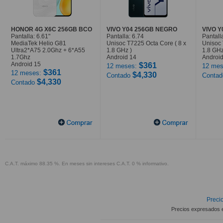
HONOR 4G X6C 256GB BCO
VIVO Y04 256GB NEGRO
VIVO 
Pantalla: 6.61"
Pantalla: 6.74
Pantall
MediaTek Helio G81
Unisoc T7225 Octa Core ( 8 x
Unisoc 
Ultra2*A75 2.0Ghz + 6*A55
1.8 GHz )
1.8 GHz
1.7Ghz
Android 14
Android
Android 15
$361
12 meses:
12 mes
$361
12 meses:
$4,330
Contado
Conta
$4,330
Contado
C.A.T. máximo 88.35 %. En meses sin intereses C.A.T. 0 % informativo.
Precio
Precios expresados 