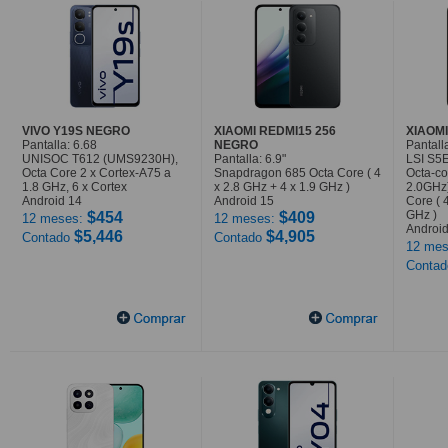
VIVO Y19S NEGRO
XIAOMI REDMI15 256
XIAOMI
Pantalla: 6.68
NEGRO
Pantalla
UNISOC T612 (UMS9230H),
Pantalla: 6.9"
LSI S5
Octa Core 2 x Cortex-A75 a
Snapdragon 685 Octa Core ( 4
Octa-co
1.8 GHz, 6 x Cortex
x 2.8 GHz + 4 x 1.9 GHz )
2.0GHz
Android 14
Android 15
Core ( 
GHz )
$454
$409
12 meses:
12 meses:
Android
$5,446
$4,905
Contado
Contado
12 mes
Conta