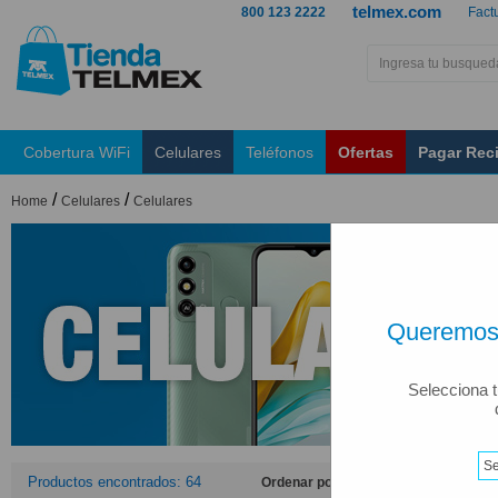
telmex.com
800 123 2222
Fact
Cobertura WiFi
Celulares
Teléfonos
Ofertas
Pagar Rec
/
/
Home
Celulares
Celulares
Queremos 
Selecciona t
Productos encontrados: 64
Ordenar por: