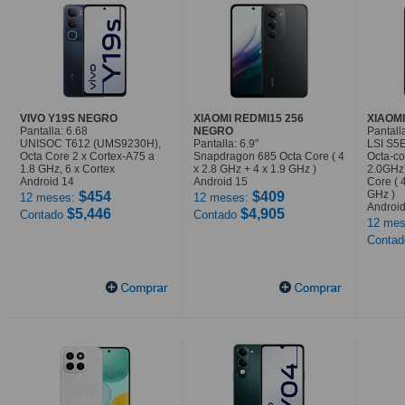
VIVO Y19S NEGRO
XIAOMI REDMI15 256
XIAOMI
Pantalla: 6.68
NEGRO
Pantalla
UNISOC T612 (UMS9230H),
Pantalla: 6.9"
LSI S5
Octa Core 2 x Cortex-A75 a
Snapdragon 685 Octa Core ( 4
Octa-co
1.8 GHz, 6 x Cortex
x 2.8 GHz + 4 x 1.9 GHz )
2.0GHz
Android 14
Android 15
Core ( 
GHz )
$454
$409
12 meses:
12 meses:
Android
$5,446
$4,905
Contado
Contado
12 mes
Conta