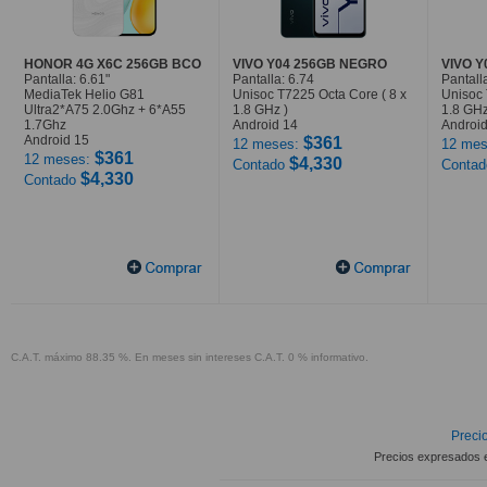
HONOR 4G X6C 256GB BCO
VIVO Y04 256GB NEGRO
VIVO 
Pantalla: 6.61"
Pantalla: 6.74
Pantall
MediaTek Helio G81
Unisoc T7225 Octa Core ( 8 x
Unisoc 
Ultra2*A75 2.0Ghz + 6*A55
1.8 GHz )
1.8 GHz
1.7Ghz
Android 14
Android
Android 15
$361
12 meses:
12 mes
$361
12 meses:
$4,330
Contado
Conta
$4,330
Contado
C.A.T. máximo 88.35 %. En meses sin intereses C.A.T. 0 % informativo.
Precio
Precios expresados 