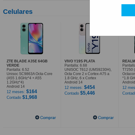
Celulares
ZTE BLADE A35E 64GB
VIVO Y19S PLATA
REALM
VERDE
Pantalla: 6.68
Pantall
Pantalla: 6.52
UNISOC T612 (UMS9230H),
T7250 
Unisoc SC9863A Octa-Core
Octa Core 2 x Cortex-A75 a
Octaco
(A55 1.6GHz*4 + A55
1.8 GHz, 6 x Cortex
*1.8 G
1.2GHz*4)
Android 14
Android
Android 14
$454
12 meses:
12 mes
$164
12 meses:
$5,446
Contado
Conta
$1,968
Contado