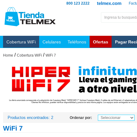
telmex.com
800 123 2222
Fact
Cobertura WiFi
Celulares
Teléfonos
Ofertas
Pagar Rec
/
/
Home
Cobertura WiFi
WiFi 7
Productos encontrados: 2
Ordenar por:
WiFi 7