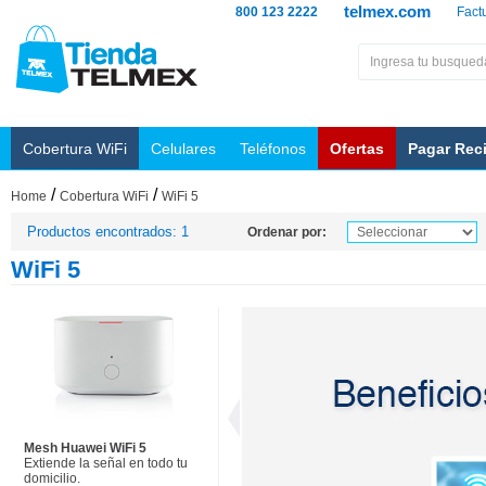
telmex.com
800 123 2222
Fact
Cobertura WiFi
Celulares
Teléfonos
Ofertas
Pagar Rec
/
/
Home
Cobertura WiFi
WiFi 5
Productos encontrados: 1
Ordenar por:
WiFi 5
Mesh Huawei WiFi 5
Extiende la señal en todo tu
domicilio.