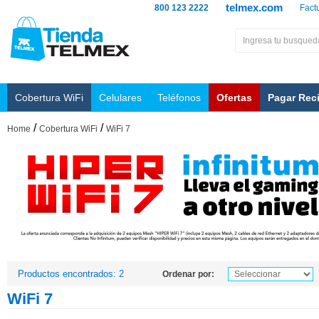
telmex.com
800 123 2222
Fact
Cobertura WiFi
Celulares
Teléfonos
Ofertas
Pagar Rec
/
/
Home
Cobertura WiFi
WiFi 7
Productos encontrados: 2
Ordenar por:
WiFi 7