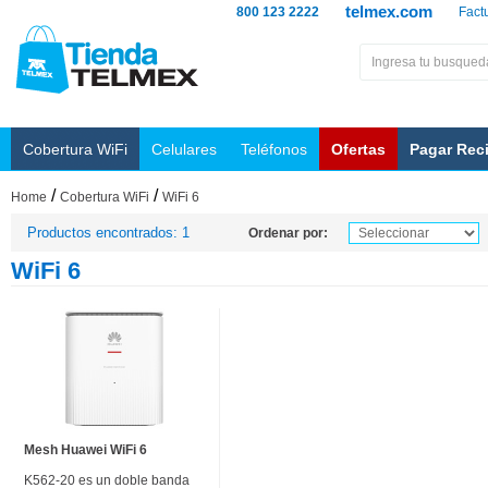
telmex.com
800 123 2222
Fact
Cobertura WiFi
Celulares
Teléfonos
Ofertas
Pagar Rec
/
/
Home
Cobertura WiFi
WiFi 6
Productos encontrados: 1
Ordenar por:
WiFi 6
Mesh Huawei WiFi 6
K562-20 es un doble banda