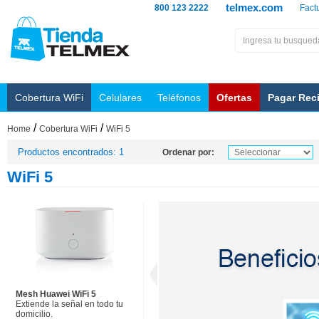
telmex.com
800 123 2222
Fact
Cobertura WiFi
Celulares
Teléfonos
Ofertas
Pagar Rec
/
/
Home
Cobertura WiFi
WiFi 5
Productos encontrados: 1
Ordenar por:
WiFi 5
Mesh Huawei WiFi 5
Extiende la señal en todo tu
domicilio.