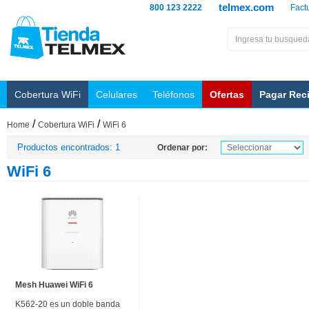
telmex.com
800 123 2222
Fact
Cobertura WiFi
Celulares
Teléfonos
Ofertas
Pagar Rec
/
/
Home
Cobertura WiFi
WiFi 6
Productos encontrados: 1
Ordenar por:
WiFi 6
Mesh Huawei WiFi 6
K562-20 es un doble banda