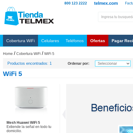
telmex.com
800 123 2222
Fact
Cobertura WiFi
Celulares
Teléfonos
Ofertas
Pagar Rec
/
/
Home
Cobertura WiFi
WiFi 5
Productos encontrados: 1
Ordenar por:
WiFi 5
Mesh Huawei WiFi 5
Extiende la señal en todo tu
domicilio.