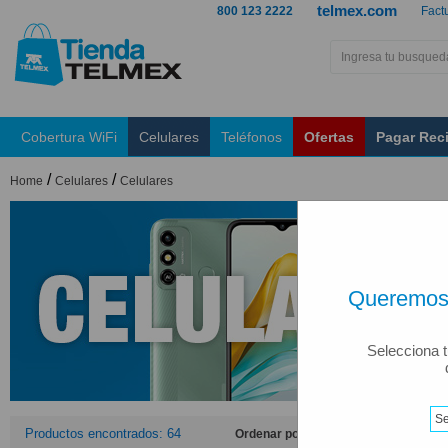
telmex.com
800 123 2222
Fact
Cobertura WiFi
Celulares
Teléfonos
Ofertas
Pagar Rec
/
/
Home
Celulares
Celulares
Queremos 
Selecciona t
Productos encontrados: 64
Ordenar por: