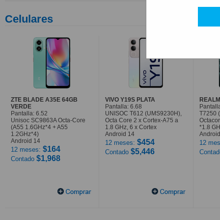
Celulares
ZTE BLADE A35E 64GB
VIVO Y19S PLATA
REALM
VERDE
Pantalla: 6.68
Pantall
Pantalla: 6.52
UNISOC T612 (UMS9230H),
T7250 
Unisoc SC9863A Octa-Core
Octa Core 2 x Cortex-A75 a
Octaco
(A55 1.6GHz*4 + A55
1.8 GHz, 6 x Cortex
*1.8 G
1.2GHz*4)
Android 14
Android
Android 14
$454
12 meses:
12 mes
$164
12 meses:
$5,446
Contado
Conta
$1,968
Contado