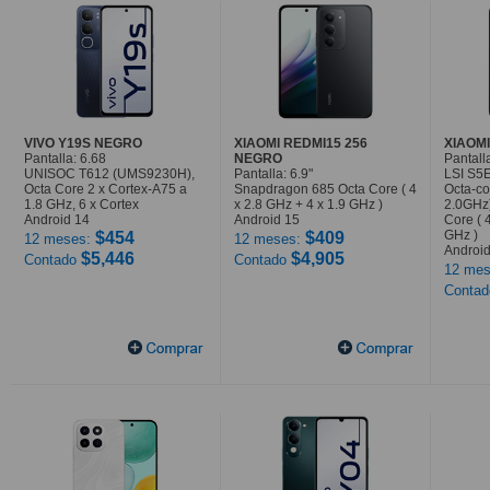
VIVO Y19S NEGRO
XIAOMI REDMI15 256
XIAOMI
Pantalla: 6.68
NEGRO
Pantalla
UNISOC T612 (UMS9230H),
Pantalla: 6.9"
LSI S5
Octa Core 2 x Cortex-A75 a
Snapdragon 685 Octa Core ( 4
Octa-co
1.8 GHz, 6 x Cortex
x 2.8 GHz + 4 x 1.9 GHz )
2.0GHz
Android 14
Android 15
Core ( 
GHz )
$454
$409
12 meses:
12 meses:
Android
$5,446
$4,905
Contado
Contado
12 mes
Conta