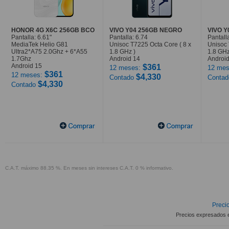
HONOR 4G X6C 256GB BCO
VIVO Y04 256GB NEGRO
VIVO 
Pantalla: 6.61"
Pantalla: 6.74
Pantall
MediaTek Helio G81
Unisoc T7225 Octa Core ( 8 x
Unisoc 
Ultra2*A75 2.0Ghz + 6*A55
1.8 GHz )
1.8 GHz
1.7Ghz
Android 14
Android
Android 15
$361
12 meses:
12 mes
$361
12 meses:
$4,330
Contado
Conta
$4,330
Contado
C.A.T. máximo 88.35 %. En meses sin intereses C.A.T. 0 % informativo.
Precio
Precios expresados 