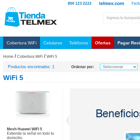
telmex.com
800 123 2222
Fact
Cobertura WiFi
Celulares
Teléfonos
Ofertas
Pagar Rec
/
/
Home
Cobertura WiFi
WiFi 5
Productos encontrados: 1
Ordenar por:
WiFi 5
Mesh Huawei WiFi 5
Extiende la señal en todo tu
domicilio.