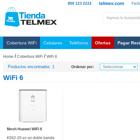
telmex.com
800 123 2222
Fact
Cobertura WiFi
Celulares
Teléfonos
Ofertas
Pagar Rec
/
/
Home
Cobertura WiFi
WiFi 6
Productos encontrados: 1
Ordenar por:
WiFi 6
Mesh Huawei WiFi 6
K562-20 es un doble banda