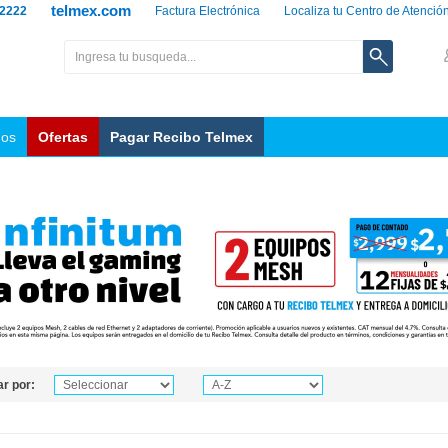
telmex.com
 2222
Factura Electrónica
Localiza tu Centro de Atenció
nos
Ofertas
Pagar Recibo Telmex
r por: