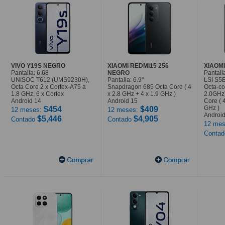
VIVO Y19S NEGRO
XIAOMI REDMI15 256
XIAOMI
Pantalla: 6.68
NEGRO
Pantalla
UNISOC T612 (UMS9230H),
Pantalla: 6.9"
LSI S5
Octa Core 2 x Cortex-A75 a
Snapdragon 685 Octa Core ( 4
Octa-co
1.8 GHz, 6 x Cortex
x 2.8 GHz + 4 x 1.9 GHz )
2.0GHz
Android 14
Android 15
Core ( 
GHz )
$454
$409
12 meses:
12 meses:
Android
$5,446
$4,905
Contado
Contado
12 mes
Conta