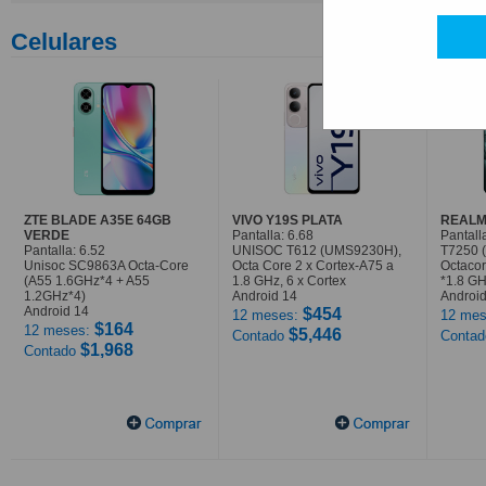
Celulares
ZTE BLADE A35E 64GB
VIVO Y19S PLATA
REALM
VERDE
Pantalla: 6.68
Pantall
Pantalla: 6.52
UNISOC T612 (UMS9230H),
T7250 
Unisoc SC9863A Octa-Core
Octa Core 2 x Cortex-A75 a
Octaco
(A55 1.6GHz*4 + A55
1.8 GHz, 6 x Cortex
*1.8 G
1.2GHz*4)
Android 14
Android
Android 14
$454
12 meses:
12 mes
$164
12 meses:
$5,446
Contado
Conta
$1,968
Contado