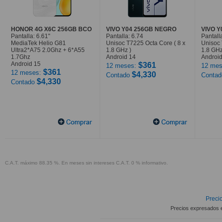
HONOR 4G X6C 256GB BCO
VIVO Y04 256GB NEGRO
VIVO 
Pantalla: 6.61"
Pantalla: 6.74
Pantall
MediaTek Helio G81
Unisoc T7225 Octa Core ( 8 x
Unisoc 
Ultra2*A75 2.0Ghz + 6*A55
1.8 GHz )
1.8 GHz
1.7Ghz
Android 14
Android
Android 15
$361
12 meses:
12 mes
$361
12 meses:
$4,330
Contado
Conta
$4,330
Contado
C.A.T. máximo 88.35 %. En meses sin intereses C.A.T. 0 % informativo.
Precio
Precios expresados 