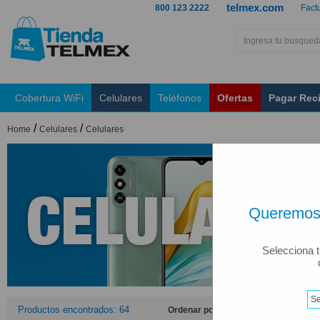
telmex.com
800 123 2222
Fact
Cobertura WiFi
Celulares
Teléfonos
Ofertas
Pagar Rec
/
/
Home
Celulares
Celulares
Queremos 
Selecciona t
Productos encontrados: 64
Ordenar por: