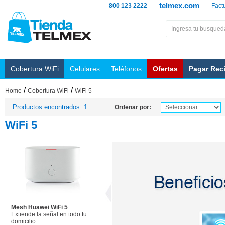
telmex.com
800 123 2222
Fact
Cobertura WiFi
Celulares
Teléfonos
Ofertas
Pagar Rec
/
/
Home
Cobertura WiFi
WiFi 5
Productos encontrados: 1
Ordenar por:
WiFi 5
Mesh Huawei WiFi 5
Extiende la señal en todo tu
domicilio.