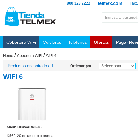
telmex.com
800 123 2222
Fact
Cobertura WiFi
Celulares
Teléfonos
Ofertas
Pagar Rec
/
/
Home
Cobertura WiFi
WiFi 6
Productos encontrados: 1
Ordenar por:
WiFi 6
Mesh Huawei WiFi 6
K562-20 es un doble banda