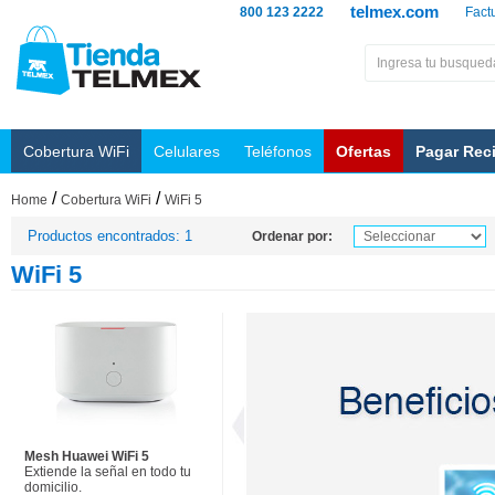
telmex.com
800 123 2222
Fact
Cobertura WiFi
Celulares
Teléfonos
Ofertas
Pagar Rec
/
/
Home
Cobertura WiFi
WiFi 5
Productos encontrados: 1
Ordenar por:
WiFi 5
Mesh Huawei WiFi 5
Extiende la señal en todo tu
domicilio.