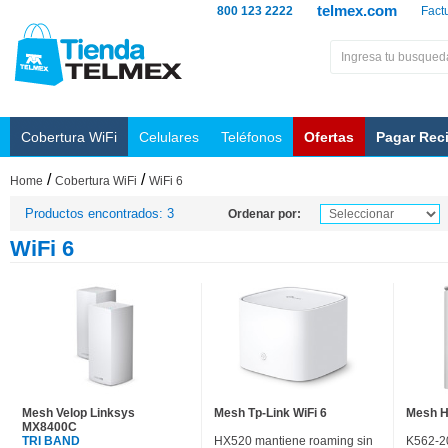
telmex.com
800 123 2222
Fact
Cobertura WiFi
Celulares
Teléfonos
Ofertas
Pagar Rec
/
/
Home
Cobertura WiFi
WiFi 6
Productos encontrados: 3
Ordenar por:
WiFi 6
Mesh Velop Linksys
Mesh Tp-Link WiFi 6
Mesh H
MX8400C
TRI BAND
HX520 mantiene roaming sin
K562-2