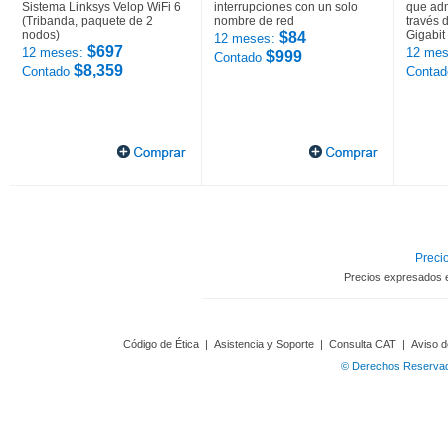
Sistema Linksys Velop WiFi 6
interrupciones con un solo
que adm
(Tribanda, paquete de 2
nombre de red
través 
nodos)
Gigabit
$84
12 meses:
$697
12 meses:
12 mes
$999
Contado
$8,359
Contado
Conta
Precio
Precios expresados 
Código de Ética
|
Asistencia y Soporte
|
Consulta CAT
|
Aviso d
© Derechos Reservado