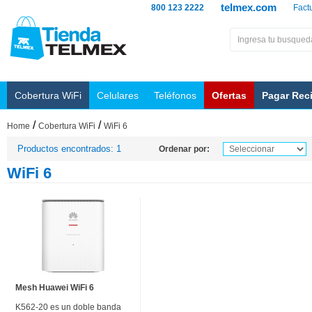
telmex.com
800 123 2222
Fact
Cobertura WiFi
Celulares
Teléfonos
Ofertas
Pagar Rec
/
/
Home
Cobertura WiFi
WiFi 6
Productos encontrados: 1
Ordenar por:
WiFi 6
Mesh Huawei WiFi 6
K562-20 es un doble banda