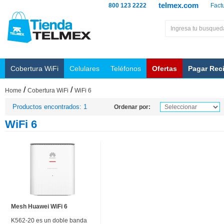
telmex.com
800 123 2222
Fact
Cobertura WiFi
Celulares
Teléfonos
Ofertas
Pagar Rec
/
/
Home
Cobertura WiFi
WiFi 6
Productos encontrados: 1
Ordenar por:
WiFi 6
Mesh Huawei WiFi 6
K562-20 es un doble banda