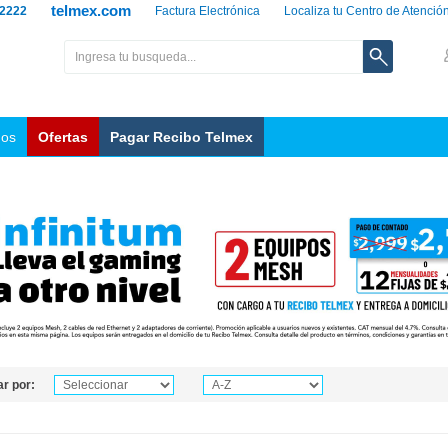
telmex.com
 2222
Factura Electrónica
Localiza tu Centro de Atenció
nos
Ofertas
Pagar Recibo Telmex
r por: