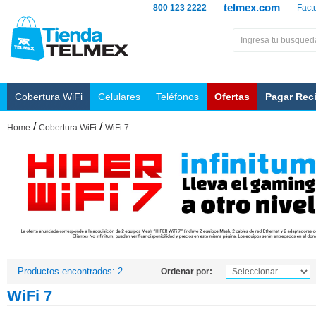
telmex.com
800 123 2222
Fact
Cobertura WiFi
Celulares
Teléfonos
Ofertas
Pagar Rec
/
/
Home
Cobertura WiFi
WiFi 7
Productos encontrados: 2
Ordenar por:
WiFi 7