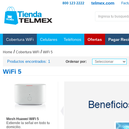
telmex.com
800 123 2222
Fact
Cobertura WiFi
Celulares
Teléfonos
Ofertas
Pagar Rec
/
/
Home
Cobertura WiFi
WiFi 5
Productos encontrados: 1
Ordenar por:
WiFi 5
Mesh Huawei WiFi 5
Extiende la señal en todo tu
domicilio.