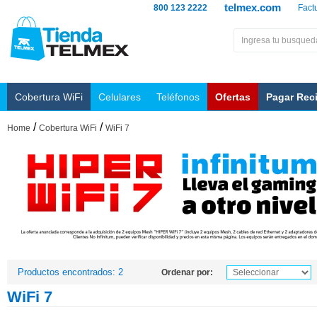
telmex.com
800 123 2222
Fact
Cobertura WiFi
Celulares
Teléfonos
Ofertas
Pagar Rec
/
/
Home
Cobertura WiFi
WiFi 7
Productos encontrados: 2
Ordenar por:
WiFi 7