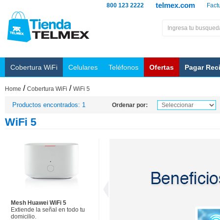
telmex.com
800 123 2222
Fact
Cobertura WiFi
Celulares
Teléfonos
Ofertas
Pagar Rec
/
/
Home
Cobertura WiFi
WiFi 5
Productos encontrados: 1
Ordenar por:
WiFi 5
Mesh Huawei WiFi 5
Extiende la señal en todo tu
domicilio.