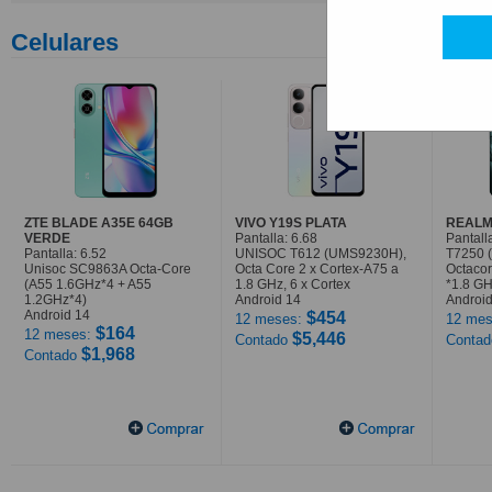
Celulares
ZTE BLADE A35E 64GB
VIVO Y19S PLATA
REALM
VERDE
Pantalla: 6.68
Pantall
Pantalla: 6.52
UNISOC T612 (UMS9230H),
T7250 
Unisoc SC9863A Octa-Core
Octa Core 2 x Cortex-A75 a
Octaco
(A55 1.6GHz*4 + A55
1.8 GHz, 6 x Cortex
*1.8 G
1.2GHz*4)
Android 14
Android
Android 14
$454
12 meses:
12 mes
$164
12 meses:
$5,446
Contado
Conta
$1,968
Contado