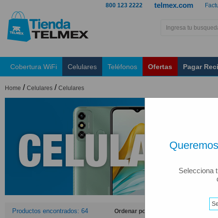
telmex.com
800 123 2222
Fact
Cobertura WiFi
Celulares
Teléfonos
Ofertas
Pagar Rec
/
/
Home
Celulares
Celulares
Queremos 
Selecciona t
Productos encontrados: 64
Ordenar por: