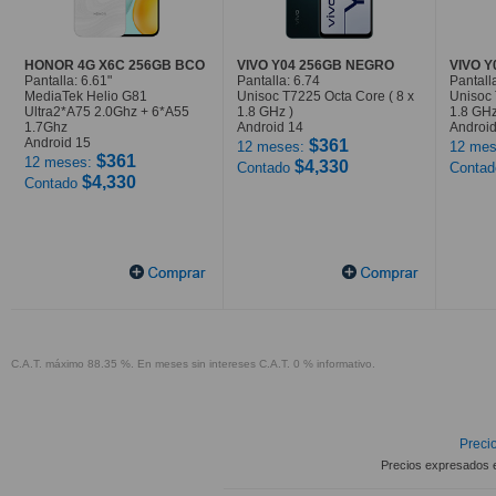
HONOR 4G X6C 256GB BCO
VIVO Y04 256GB NEGRO
VIVO 
Pantalla: 6.61"
Pantalla: 6.74
Pantall
MediaTek Helio G81
Unisoc T7225 Octa Core ( 8 x
Unisoc 
Ultra2*A75 2.0Ghz + 6*A55
1.8 GHz )
1.8 GHz
1.7Ghz
Android 14
Android
Android 15
$361
12 meses:
12 mes
$361
12 meses:
$4,330
Contado
Conta
$4,330
Contado
C.A.T. máximo 88.35 %. En meses sin intereses C.A.T. 0 % informativo.
Precio
Precios expresados 