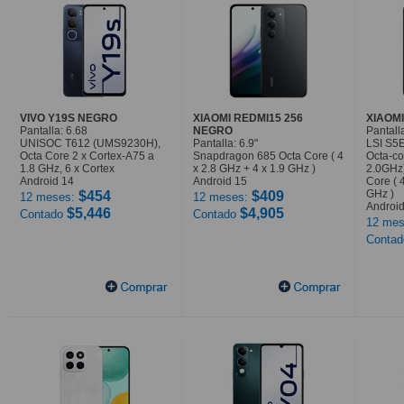
VIVO Y19S NEGRO
XIAOMI REDMI15 256
XIAOMI
Pantalla: 6.68
NEGRO
Pantalla
UNISOC T612 (UMS9230H),
Pantalla: 6.9"
LSI S5
Octa Core 2 x Cortex-A75 a
Snapdragon 685 Octa Core ( 4
Octa-co
1.8 GHz, 6 x Cortex
x 2.8 GHz + 4 x 1.9 GHz )
2.0GHz
Android 14
Android 15
Core ( 
GHz )
$454
$409
12 meses:
12 meses:
Android
$5,446
$4,905
Contado
Contado
12 mes
Conta