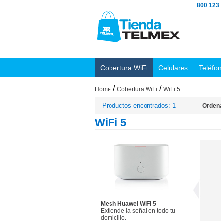
800 123
Cobertura WiFi
Celulares
Teléfo
/
/
Home
Cobertura WiFi
WiFi 5
Productos encontrados: 1
Ordena
WiFi 5
Mesh Huawei WiFi 5
Extiende la señal en todo tu
domicilio.