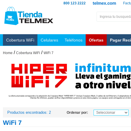
telmex.com
800 123 2222
Fact
Cobertura WiFi
Celulares
Teléfonos
Ofertas
Pagar Rec
/
/
Home
Cobertura WiFi
WiFi 7
Productos encontrados: 2
Ordenar por:
WiFi 7