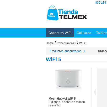
800 123
Cobertura WiFi
Celulares
Teléfo
/
/
Home
Cobertura WiFi
WiFi 5
Productos encontrados: 1
Ordena
WiFi 5
Mesh Huawei WiFi 5
Extiende la señal en todo tu
domicilio.