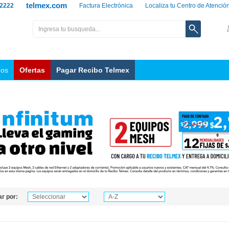
telmex.com
 2222
Factura Electrónica
Localiza tu Centro de Atenció
nos
Ofertas
Pagar Recibo Telmex
r por: