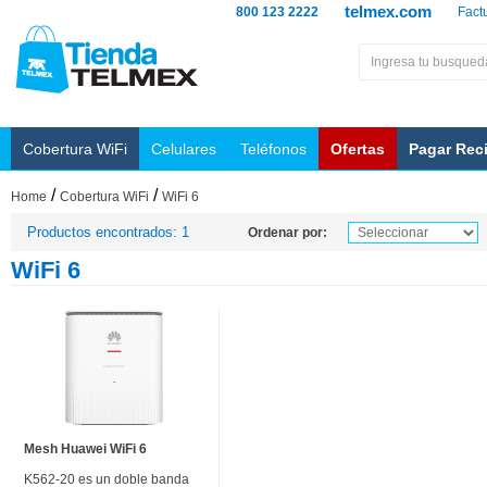
telmex.com
800 123 2222
Fact
Cobertura WiFi
Celulares
Teléfonos
Ofertas
Pagar Rec
/
/
Home
Cobertura WiFi
WiFi 6
Productos encontrados: 1
Ordenar por:
WiFi 6
Mesh Huawei WiFi 6
K562-20 es un doble banda