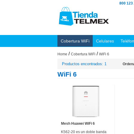
800 123
Cobertura WiFi
Celulares
Teléfo
/
/
Home
Cobertura WiFi
WiFi 6
Productos encontrados: 1
Ordena
WiFi 6
Mesh Huawei WiFi 6
K562-20 es un doble banda