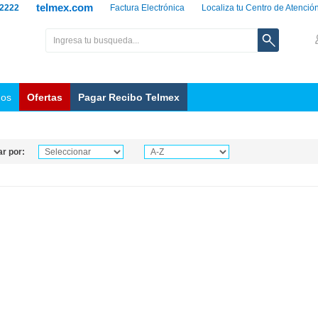
telmex.com
 2222
Factura Electrónica
Localiza tu Centro de Atenció
nos
Ofertas
Pagar Recibo Telmex
r por: