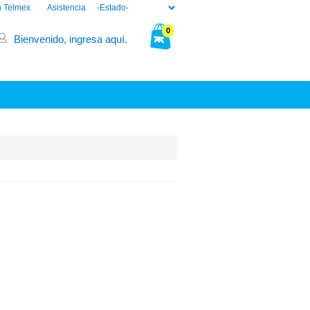
n Telmex
Asistencia
0
Bienvenido, ingresa aquí.
Tu bolsa está vacía.