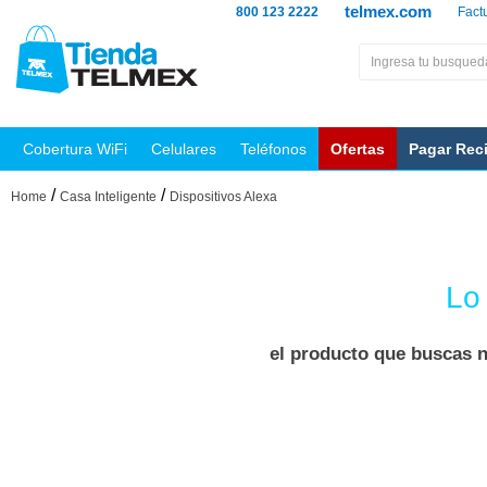
telmex.com
800 123 2222
Fact
Cobertura WiFi
Celulares
Teléfonos
Ofertas
Pagar Rec
/
/
Home
Casa Inteligente
Dispositivos Alexa
Lo
el producto que buscas n