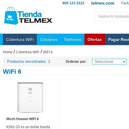
telmex.com
800 123 2222
Fact
Cobertura WiFi
Celulares
Teléfonos
Ofertas
Pagar Rec
/
/
Home
Cobertura WiFi
WiFi 6
Productos encontrados: 1
Ordenar por:
WiFi 6
Mesh Huawei WiFi 6
K562-20 es un doble banda