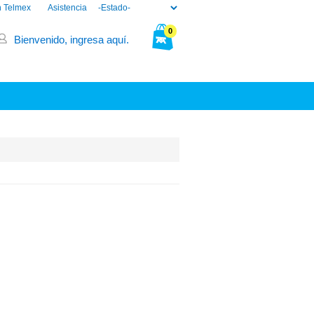
n Telmex
Asistencia
0
Bienvenido, ingresa aquí.
Tu bolsa está vacía.