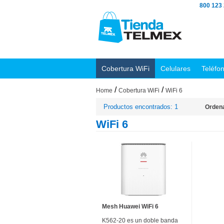
800 123
Cobertura WiFi
Celulares
Teléfo
/
/
Home
Cobertura WiFi
WiFi 6
Productos encontrados: 1
Ordena
WiFi 6
Mesh Huawei WiFi 6
K562-20 es un doble banda