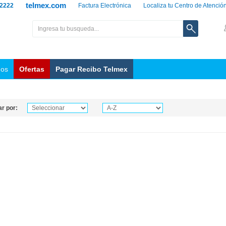
telmex.com
 2222
Factura Electrónica
Localiza tu Centro de Atenció
nos
Ofertas
Pagar Recibo Telmex
r por: