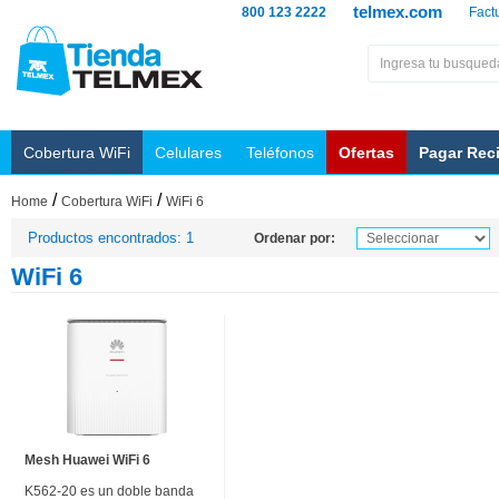
telmex.com
800 123 2222
Fact
Cobertura WiFi
Celulares
Teléfonos
Ofertas
Pagar Rec
/
/
Home
Cobertura WiFi
WiFi 6
Productos encontrados: 1
Ordenar por:
WiFi 6
Mesh Huawei WiFi 6
K562-20 es un doble banda