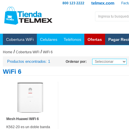
telmex.com
800 123 2222
Fact
Cobertura WiFi
Celulares
Teléfonos
Ofertas
Pagar Rec
/
/
Home
Cobertura WiFi
WiFi 6
Productos encontrados: 1
Ordenar por:
WiFi 6
Mesh Huawei WiFi 6
K562-20 es un doble banda