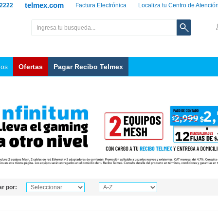
telmex.com
 2222
Factura Electrónica
Localiza tu Centro de Atenció
nos
Ofertas
Pagar Recibo Telmex
r por: