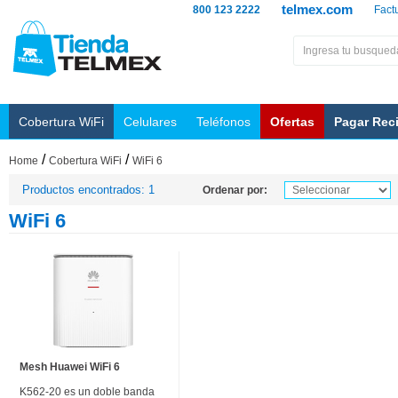
telmex.com
800 123 2222
Fact
Cobertura WiFi
Celulares
Teléfonos
Ofertas
Pagar Rec
/
/
Home
Cobertura WiFi
WiFi 6
Productos encontrados: 1
Ordenar por:
WiFi 6
Mesh Huawei WiFi 6
K562-20 es un doble banda