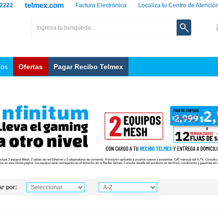
telmex.com
 2222
Factura Electrónica
Localiza tu Centro de Atenció
nos
Ofertas
Pagar Recibo Telmex
r por: