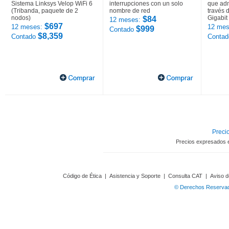
Sistema Linksys Velop WiFi 6
interrupciones con un solo
que adm
(Tribanda, paquete de 2
nombre de red
través 
nodos)
Gigabit
$84
12 meses:
$697
12 meses:
12 mes
$999
Contado
$8,359
Contado
Conta
Precio
Precios expresados 
Código de Ética
|
Asistencia y Soporte
|
Consulta CAT
|
Aviso d
© Derechos Reservado