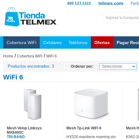
telmex.com
800 123 2222
Fact
Cobertura WiFi
Celulares
Teléfonos
Ofertas
Pagar Rec
/
/
Home
Cobertura WiFi
WiFi 6
Productos encontrados: 3
Ordenar por:
WiFi 6
Mesh Velop Linksys
Mesh Tp-Link WiFi 6
Mesh H
MX8400C
TRI BAND
HX520 mantiene roaming sin
K562-2