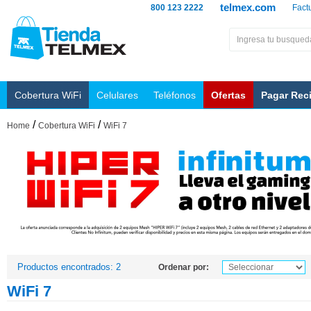
telmex.com
800 123 2222
Fact
Cobertura WiFi
Celulares
Teléfonos
Ofertas
Pagar Rec
/
/
Home
Cobertura WiFi
WiFi 7
Productos encontrados: 2
Ordenar por:
WiFi 7