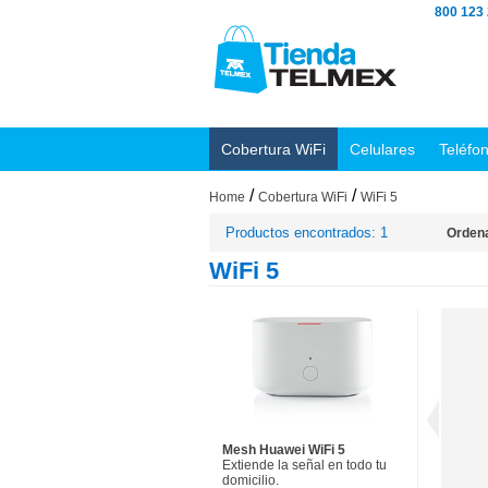
800 123
Cobertura WiFi
Celulares
Teléfo
/
/
Home
Cobertura WiFi
WiFi 5
Productos encontrados: 1
Ordena
WiFi 5
Mesh Huawei WiFi 5
Extiende la señal en todo tu
domicilio.