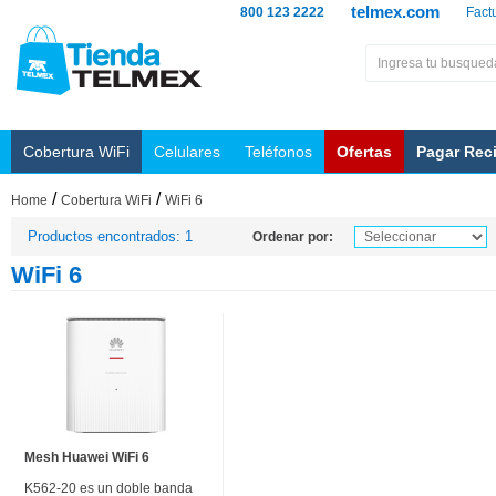
telmex.com
800 123 2222
Fact
Cobertura WiFi
Celulares
Teléfonos
Ofertas
Pagar Rec
/
/
Home
Cobertura WiFi
WiFi 6
Productos encontrados: 1
Ordenar por:
WiFi 6
Mesh Huawei WiFi 6
K562-20 es un doble banda