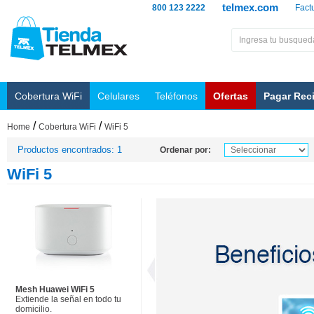
telmex.com
800 123 2222
Fact
Cobertura WiFi
Celulares
Teléfonos
Ofertas
Pagar Rec
/
/
Home
Cobertura WiFi
WiFi 5
Productos encontrados: 1
Ordenar por:
WiFi 5
Mesh Huawei WiFi 5
Extiende la señal en todo tu
domicilio.