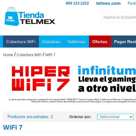
telmex.com
800 123 2222
Fact
Cobertura WiFi
Celulares
Teléfonos
Ofertas
Pagar Rec
/
/
Home
Cobertura WiFi
WiFi 7
Productos encontrados: 2
Ordenar por:
WiFi 7